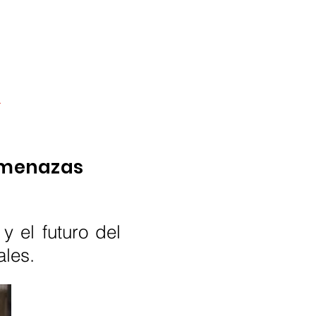
a
amenazas
y el futuro del
ales.